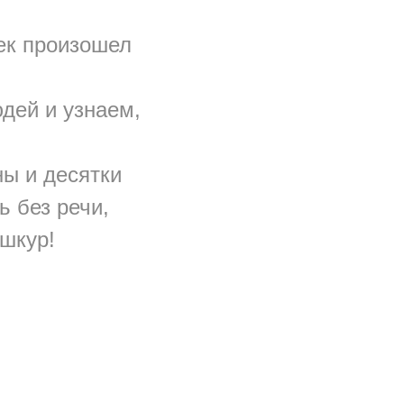
век произошел
дей и узнаем,
.
ы и десятки
ь без речи,
 шкур!