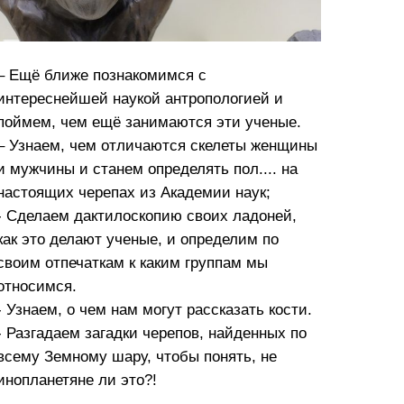
– ­Ещё ближе познакомимся с
интереснейшей наукой антропологией и
поймем, чем ещё занимаются эти ученые.
– Узнаем, чем отличаются скелеты женщины
и мужчины и станем определять пол.... на
настоящих черепах из Академии наук;
- Сделаем дактилоскопию своих ладоней,
как это делают ученые, и определим по
своим отпечаткам к каким группам мы
относимся.
- Узнаем, о чем нам могут рассказать кости.
- Разгадаем загадки черепов, найденных по
всему Земному шару, чтобы понять, не
инопланетяне ли это?!