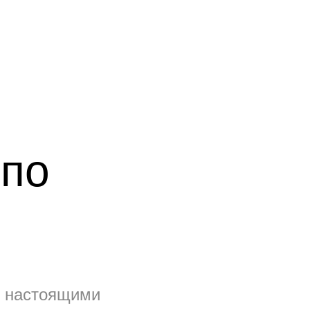
 по
я настоящими