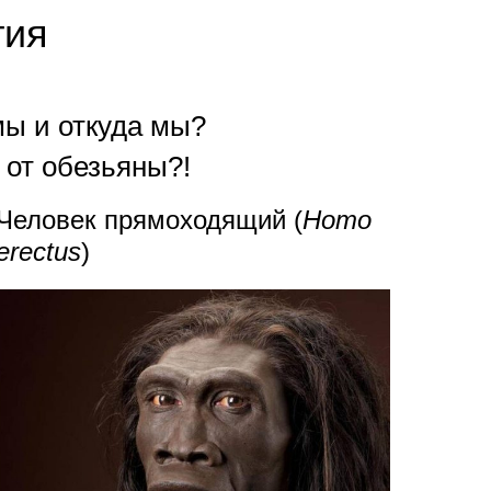
тия
мы и откуда мы?
 от обезьяны?!
Человек прямоходящий (
Homo
erectus
)